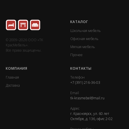
КАТАЛОГ
Школьная мебель
Офисная мебель
© 2009–2026 ООО «ТК
КрасМебель».
Мягкая мебель
Все права защищены.
Прочее
КОМПАНИЯ
КОНТАКТЫ
Главная
Телефон
+7 (391) 216-36-03
Доставка
Email
tk-krasmebel@mail.ru
Адрес
г. Красноярск, ул. 60 лет
Октября, д. 136, офис 2-02