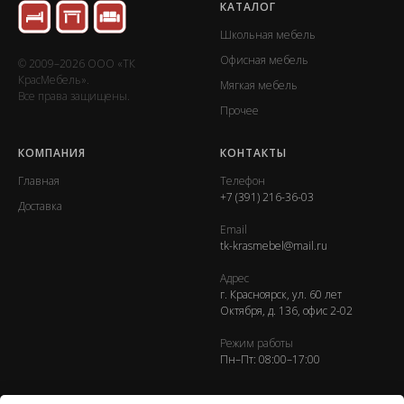
КАТАЛОГ
Школьная мебель
Офисная мебель
© 2009–2026 ООО «ТК
КрасМебель».
Мягкая мебель
Все права защищены.
Прочее
КОМПАНИЯ
КОНТАКТЫ
Главная
Телефон
+7 (391) 216-36-03
Доставка
Email
tk-krasmebel@mail.ru
Адрес
г. Красноярск, ул. 60 лет
Октября, д. 136, офис 2-02
Режим работы
Пн–Пт: 08:00–17:00