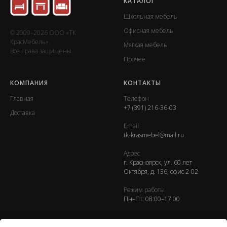
КАТАЛОГ
Школьная мебель
Офисная мебель
© 2009–2026 ООО «ТК
КрасМебель».
Мягкая мебель
Все права защищены.
Прочее
КОМПАНИЯ
КОНТАКТЫ
Главная
Телефон
+7 (391) 216-36-03
Доставка
Email
tk-krasmebel@mail.ru
Адрес
г. Красноярск, ул. 60 лет
Октября, д. 136, офис 2-02
Режим работы
Пн–Пт: 08:00–17:00