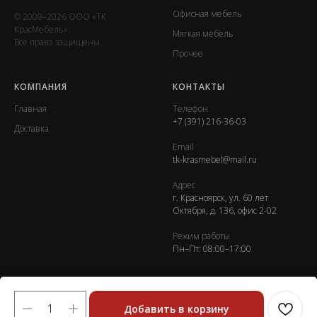
Офисная мебель
© 2009–2026 ООО «ТК
КрасМебель».
Мягкая мебель
Все права защищены.
Прочее
КОМПАНИЯ
КОНТАКТЫ
Главная
Телефон
+7 (391) 216-36-03
Доставка
Email
tk-krasmebel@mail.ru
Адрес
г. Красноярск, ул. 60 лет
Октября, д. 136, офис 2-02
Режим работы
Пн–Пт: 08:00–17:00
Добавить в корзину