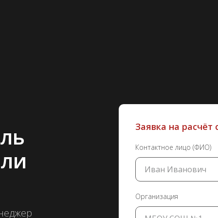
Заявка на расчёт
ль
Контактное лицо (ФИО)
или
Организация
енеджер