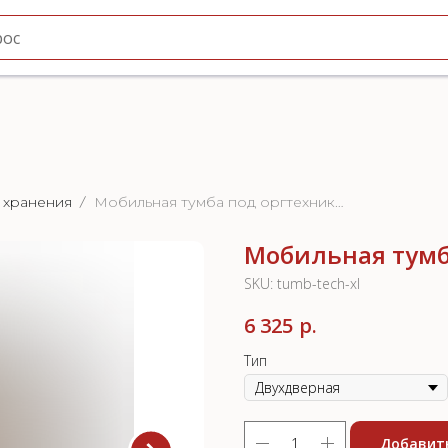
 хранения
Мобильная тумба под оргтехнику большая
Мобильная тумб
SKU:
tumb-tech-xl
6 325
р.
Тип
Добавить