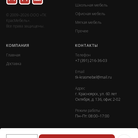
Школьная мебель
Офисная мебель
© 2009–2026 ООО «ТК
КрасМебель».
Мягкая мебель
Все права защищены.
Прочее
КОМПАНИЯ
КОНТАКТЫ
Главная
Телефон
+7 (391) 216-36-03
Доставка
Email
tk-krasmebel@mail.ru
Адрес
г. Красноярск, ул. 60 лет
Октября, д. 136, офис 2-02
Режим работы
Пн–Пт: 08:00–17:00